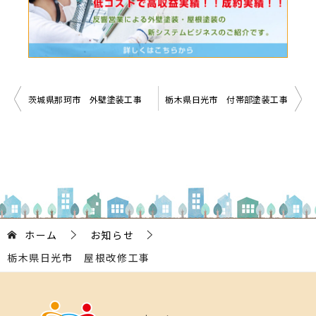
投
茨城県那珂市 外壁塗装工事
栃木県日光市 付帯部塗装工事
稿
ナ
ビ
ゲ
ー
シ
ホーム
お知らせ
ョ
栃木県日光市 屋根改修工事
ン