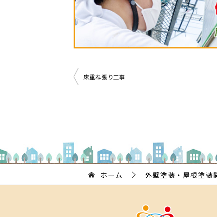
投
床重ね張り工事
稿
ナ
ビ
ゲ
ー
シ
ホーム
外壁塗装・屋根塗装
ョ
ン